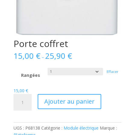
Porte coffret
15,00
€
25,90
€
–
Effacer
Rangées
15,00
€
quantité
Ajouter au panier
de
Porte
coffret
UGS :
P68138
Catégorie :
Module électrique
Marque :
Plateforme