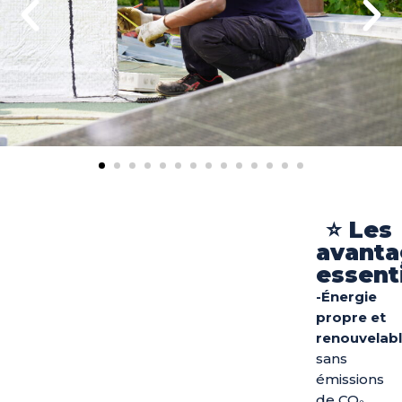
⭐ Les
avanta
essent
-Énergie
propre et
renouvelab
sans
émissions
de CO₂.