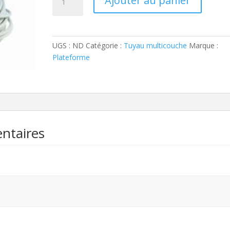
Ajouter au panier
de
Muticouche
couronne
nu
UGS :
ND
Catégorie :
Tuyau multicouche
Marque :
Plateforme
ntaires