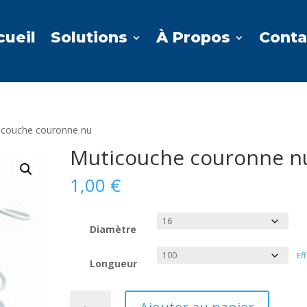
cueil
Solutions
À Propos
Conta
icouche couronne nu
Muticouche couronne n
1,00
€
Diamètre
Ef
Longueur
quantité