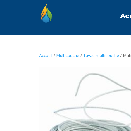
Ac
Accueil
/
Multicouche
/
Tuyau multicouche
/ Mut