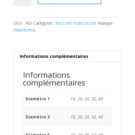
Multicouche
té
réduit
UGS :
ND
Catégorie :
Raccord multicouche
Marque :
Plateforme
Informations complémentaires
Informations
complémentaires
Diamètre 1
16, 20, 26, 32, 40
Diamètre 2
16, 20, 26, 32, 40
Diamètre 3
16, 20, 26, 32, 40