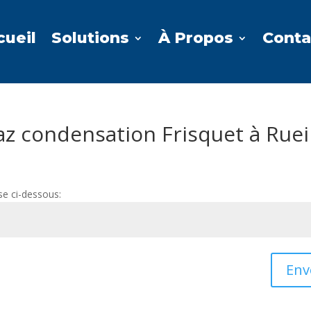
cueil
Solutions
À Propos
Conta
az condensation Frisquet à Ruei
se ci-dessous:
Env